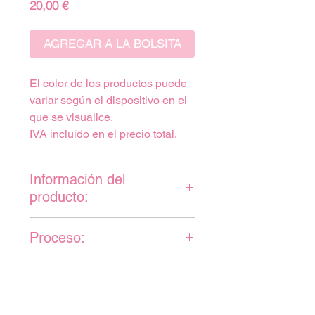
Precio
20,00 €
AGREGAR A LA BOLSITA
El color de los productos puede
variar según el dispositivo en el
que se visualice.
IVA incluido en el precio total.
Información del
producto:
Ilustración digital
Proceso:
personalizada de tu compañero
peludito. (Puede ser cualquier
Para poder realizar el
animal, no tiene que ser un
encargo correctamente
perro).
necesitaré que me
El estilo utilizado en este tipo