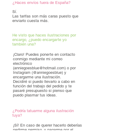
¿Haces envíos fuera de España?
Sí.
Las tarifas son más caras puesto que
enviarlo cuesta más.
He visto que haces ilustraciones por
encargo, ¿puedo encargarte yo
también una?
¡Claro! Puedes ponerte en contacto
conmigo mediante mi correo
electrónico
(
anniegoesblue@hotmail.com
) o por
Instagram (@anniegoesblue) y
encargarme una ilustración.
Decidiré si puedo llevarlo a cabo en
función del trabajo del pedido y te
pasaré presupuesto si pienso que
puedo plasmar tus ideas.
¿Podría tatuarme alguna ilustración
tuya?
¡Sí!
En caso de querer hacerlo deberías
pedirme permiso, y pagarme por el
diseño del tatuaje, ya que los productos