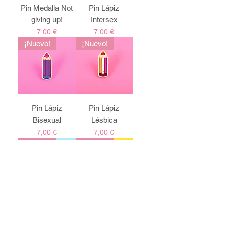
Pin Medalla Not
Pin Lápiz
giving up!
Intersex
Precio
Precio
7,00 €
7,00 €
¡Nuevo!
¡Nuevo!
Pin Lápiz
Pin Lápiz
Bisexual
Lésbica
Precio
Precio
7,00 €
7,00 €
¡Nuevo!
¡Nuevo!
Pin Lápiz Trans
Pin Lápiz No
binarie
Precio
7,00 €