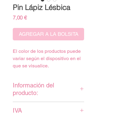
Pin Lápiz Lésbica
Precio
7,00 €
AGREGAR A LA BOLSITA
El color de los productos puede
variar según el dispositivo en el
que se visualice.
Información del
producto:
Pin de madera en forma de
IVA
lápiz con diseño bandera
lésbica.
IVA incluido en el precio.
Cierre de silicona en forma de
corazón.