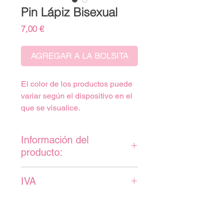
Pin Lápiz Bisexual
Precio
7,00 €
AGREGAR A LA BOLSITA
El color de los productos puede
variar según el dispositivo en el
que se visualice.
Información del
producto:
Pin de madera en forma de
IVA
lápiz con diseño bandera
bisexual.
IVA incluido en el precio.
Cierre de silicona en forma de
corazón.