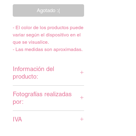
Agotado :(
- El color de los productos puede
variar según el dispositivo en el
que se visualice.
- Las medidas son aproximadas.
Información del
producto:
Cojín de polialgodón, hecho a
Fotografías realizadas
mano. 130gr. Relleno incluido.
por:
Tamaño: 45x45cm
@moth.x_
IVA
IVA incluido en el precio.